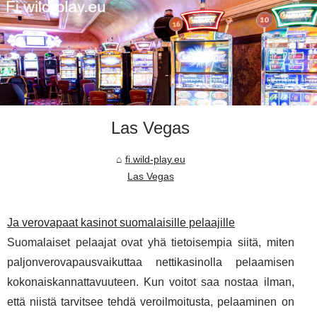
Las Vegas
fi.wild-play.eu
Las Vegas
Ja verovapaat kasinot suomalaisille pelaajille
Suomalaiset pelaajat ovat yhä tietoisempia siitä, miten
paljonverovapausvaikuttaa nettikasinolla pelaamisen
kokonais­kannattavuuteen. Kun voitot saa nostaa ilman,
että niistä tarvitsee tehdä veroilmoitusta, pelaaminen on