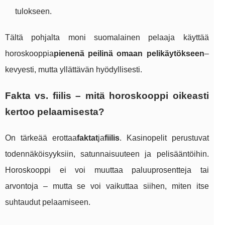
tulokseen.
Tältä pohjalta moni suomalainen pelaaja käyttää
horoskooppia
pienenä peilinä omaan pelikäytökseen
–
kevyesti, mutta yllättävän hyödyllisesti.
Fakta vs. fiilis – mitä horoskooppi oikeasti
kertoo pelaamisesta?
On tärkeää erottaa
faktat
ja
fiilis
. Kasinopelit perustuvat
todennäköisyyksiin, satunnaisuuteen ja pelisääntöihin.
Horoskooppi ei voi muuttaa paluuprosentteja tai
arvontoja – mutta se voi vaikuttaa siihen, miten itse
suhtaudut pelaamiseen.