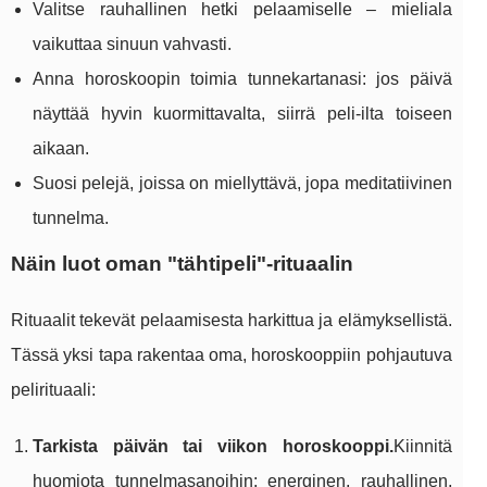
Valitse rauhallinen hetki pelaamiselle – mieliala
vaikuttaa sinuun vahvasti.
Anna horoskoopin toimia tunnekartanasi: jos päivä
näyttää hyvin kuormittavalta, siirrä peli-ilta toiseen
aikaan.
Suosi pelejä, joissa on miellyttävä, jopa meditatiivinen
tunnelma.
Näin luot oman "tähtipeli"-rituaalin
Rituaalit tekevät pelaamisesta harkittua ja elämyksellistä.
Tässä yksi tapa rakentaa oma, horoskooppiin pohjautuva
pelirituaali:
Tarkista päivän tai viikon horoskooppi.
Kiinnitä
huomiota tunnelmasanoihin: energinen, rauhallinen,