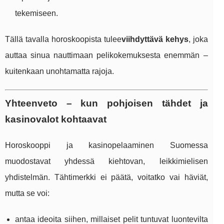
tekemiseen.
Tällä tavalla horoskoopista tulee
viihdyttävä kehys
, joka
auttaa sinua nauttimaan pelikokemuksesta enemmän –
kuitenkaan unohtamatta rajoja.
Yhteenveto – kun pohjoisen tähdet ja
kasinovalot kohtaavat
Horoskooppi ja kasinopelaaminen Suomessa
muodostavat yhdessä kiehtovan, leikkimielisen
yhdistelmän. Tähtimerkki ei päätä, voitatko vai häviät,
mutta se voi:
antaa ideoita siihen, millaiset pelit tuntuvat luontevilta