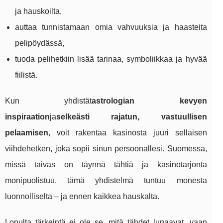
ja hauskoilta,
auttaa tunnistamaan omia vahvuuksia ja haasteita
pelipöydässä,
tuoda pelihetkiin lisää tarinaa, symboliikkaa ja hyvää
fiilistä.
Kun yhdistät
astrologian kevyen
inspiraation
ja
selkeästi rajatun, vastuullisen
pelaamisen
, voit rakentaa kasinosta juuri sellaisen
viihdehetken, joka sopii sinun persoonallesi. Suomessa,
missä taivas on täynnä tähtiä ja kasinotarjonta
monipuolistuu, tämä yhdistelmä tuntuu monesta
luonnolliselta – ja ennen kaikkea hauskalta.
Lopulta tärkeintä ei ole se, mitä tähdet lupaavat, vaan