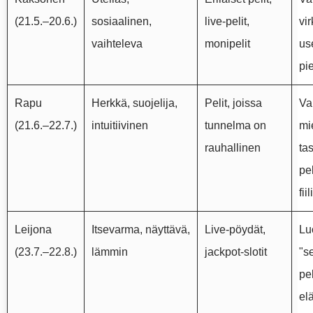
(21.5.–20.6.)
sosiaalinen,
live-pelit,
vi
vaihteleva
monipelit
us
pi
Rapu
Herkkä, suojelija,
Pelit, joissa
Val
(21.6.–22.7.)
intuitiivinen
tunnelma on
mi
rauhallinen
ta
pe
fii
Leijona
Itsevarma, näyttävä,
Live-pöydät,
Lu
(23.7.–22.8.)
lämmin
jackpot-slotit
"s
pe
el