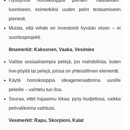
Hyödynnä horoskooppia pienten "haasteiden"
luomiseen, esimerkiksi uuden pelin testaamiseen
pienesti.
Muista, että viihde on investointi hyvään oloon – ei
suoritusprojekti.
Ilmamerkit: Kaksonen, Vaaka, Vesimies
Valitse sosiaalisempia pelejä, jos mahdollista, kuten
live-pöytiä tai pelejä, joissa on yhteisöllinen elementti.
Käytä horoskooppia ideageneraattorina uusille
peleille – vaihtelu tuo iloa.
Seuraa, ettet hajaannu liikaa: pysy budjetissa, vaikka
pelivalikoima vaihtuisi.
Vesimerkit: Rapu, Skorpioni, Kalat