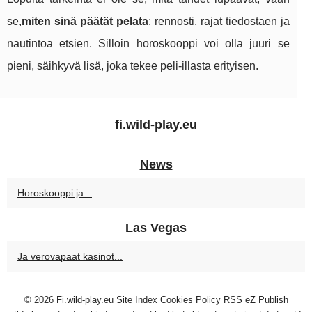
se,
miten sinä päätät pelata
: rennosti, rajat tiedostaen ja
nautintoa etsien. Silloin horoskooppi voi olla juuri se
pieni, säihkyvä lisä, joka tekee peli-illasta erityisen.
fi.wild-play.eu
News
Horoskooppi ja...
Las Vegas
Ja verovapaat kasinot...
© 2026
Fi.wild-play.eu
Site Index
Cookies Policy
RSS
eZ Publish