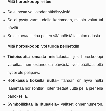
Mitä horoskooppi ei tee
Se ei nosta voittotodennäköisyyksiä.
Se ei pysty varmuudella kertomaan, milloin voitat tai
häviät.
Se ei korvaa tietoa pelien säännöistä tai talon edusta.
Mitä horoskooppi voi tuoda pelihetkiin
Tietoisuutta omasta mielialasta
– jos horoskooppi
varoittaa hermostuneesta päivästä, voit päättää, että
nyt ei ole pelipäivä.
Rohkaisua kokeilla uutta
– "tänään on hyvä hetki
laajentaa horisonttia", joten testaat uutta peliä pienellä
panoksella.
Symboliikkaa ja rituaaleja
– valitset onnennumeron,