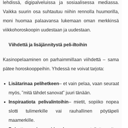
lehdissä, digipalveluissa ja sosiaalisessa mediassa.
Vaikka suurin osa suhtautuu niihin rennolla huumorilla,
moni huomaa palaavansa lukemaan oman merkkinsä
viikkohoroskoopin uudestaan ja uudestaan.
Viihdettä ja lisäjännitystä peli-iltoihin
Kasinopelaaminen on parhaimmillaan viihdettä – sama
pätee horoskooppeihin. Yhdessä ne voivat tarjota:
Lisätarinaa pelihetkeen
– et vain pelaa, vaan seuraat
myös, "mitä tähdet sanovat" juuri tänään.
Inspiraatiota pelivalintoihin
– mietit, sopiiko nopea
slotti tulimerkille vai rauhallinen pöytäpeli
maamerkille.