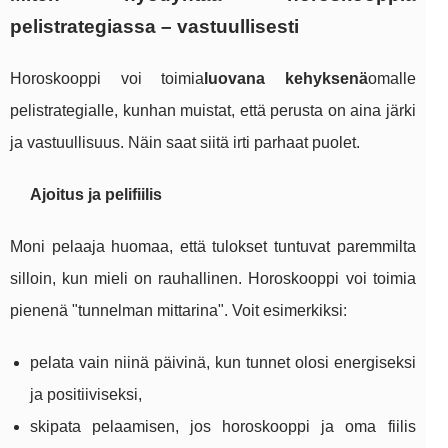
pelistrategiassa – vastuullisesti
Horoskooppi voi toimia
luovana kehyksenä
omalle
pelistrategialle, kunhan muistat, että perusta on aina järki
ja vastuullisuus. Näin saat siitä irti parhaat puolet.
Ajoitus ja pelifiilis
Moni pelaaja huomaa, että tulokset tuntuvat paremmilta
silloin, kun mieli on rauhallinen. Horoskooppi voi toimia
pienenä "tunnelman mittarina". Voit esimerkiksi:
pelata vain niinä päivinä, kun tunnet olosi energiseksi
ja positiiviseksi,
skipata pelaamisen, jos horoskooppi ja oma fiilis