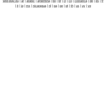
wild-play.eu
|
ar
|
arabic
|
argentina
|
bo
|
br
|
cl
|
co
|
costarica
|
de
|
es
|
fr
|
it
|
jp
|
mx
|
nicaragua
|
nl
|
pa
|
pe
|
pt
|
th
|
us
|
uy
|
ve