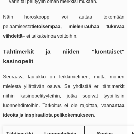
värin tai pelityylin oman merkkisi mukaan.
Näin horoskooppi voi auttaa tekemään
pelaamisesta
tietoisempaa, mielenrauhaa tukevaa
viihdettä
– ei taikakeinoa voittoihin.
Tähtimerkit ja niiden "luontaiset"
kasinopelit
Seuraava taulukko on leikkimielinen, mutta monen
mielestä yllättävän osuva. Se yhdistää eri tähtimerkit
niihin kasinopelityyleihin, jotka sopivat tyypillisiin
luonnehdintoihin. Tarkoitus ei ole rajoittaa, vaan
antaa
ideoita ja inspiraatiota pelikokemukseen
.
Tähtimerkki
Luonnehdinta
Sopiva