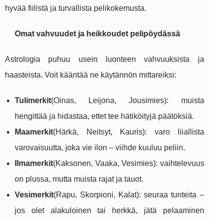
hyvää fiilistä ja turvallista pelikokemusta.
Omat vahvuudet ja heikkoudet pelipöydässä
Astrologia puhuu usein luonteen vahvuuksista ja
haasteista. Voit kääntää ne käytännön mittareiksi:
Tulimerkit
(Oinas, Leijona, Jousimies): muista
hengittää ja hidastaa, ettet tee hätiköityjä päätöksiä.
Maamerkit
(Härkä, Neitsyt, Kauris): varo liiallista
varovaisuutta, joka vie ilon – viihde kuuluu peliin.
Ilmamerkit
(Kaksonen, Vaaka, Vesimies): vaihtelevuus
on plussa, mutta muista rajat ja tauot.
Vesimerkit
(Rapu, Skorpioni, Kalat): seuraa tunteita –
jos olet alakuloinen tai herkkä, jätä pelaaminen