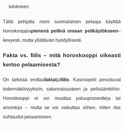
tulokseen.
Tältä pohjalta moni suomalainen pelaaja käyttää
horoskooppia
pienenä peilinä omaan pelikäytökseen
–
kevyesti, mutta yllättävän hyödyllisesti.
Fakta vs. fiilis – mitä horoskooppi oikeasti
kertoo pelaamisesta?
On tärkeää erottaa
faktat
ja
fiilis
. Kasinopelit perustuvat
todennäköisyyksiin, satunnaisuuteen ja pelisääntöihin.
Horoskooppi ei voi muuttaa paluuprosentteja tai
arvontoja – mutta se voi vaikuttaa siihen, miten itse
suhtaudut pelaamiseen.