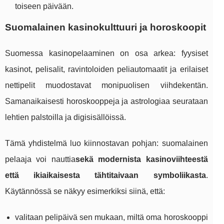
toiseen päivään.
Suomalainen kasinokulttuuri ja horoskoopit
Suomessa kasinopelaaminen on osa arkea: fyysiset
kasinot, pelisalit, ravintoloiden peliautomaatit ja erilaiset
nettipelit muodostavat monipuolisen viihdekentän.
Samanaikaisesti horoskooppeja ja astrologiaa seurataan
lehtien palstoilla ja digisisällöissä.
Tämä yhdistelmä luo kiinnostavan pohjan: suomalainen
pelaaja voi nauttia
sekä modernista kasinoviihteestä
että ikiaikaisesta tähtitaivaan symboliikasta
.
Käytännössä se näkyy esimerkiksi siinä, että:
valitaan pelipäivä sen mukaan, miltä oma horoskooppi