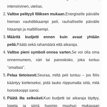
intensiivinen, utelias.
Valitse pelityyli fiiliksen mukaan.
Energiselle päivälle
hieman vauhdikkaampi peli, rauhalliselle päivälle
hitaampi ja maltillisempi.
Määritä budjetti ennen kuin avaat yhtään
peliä.
Päätä sekä rahamäärä että aikaraja.
Valitse pieni symboli onnea varten.
Se voi olla oma
onnennumero, väri tai panoskoko, joka tuntuu
"omaltasi".
Pelaa tietoisesti.
Seuraa, miltä peli tuntuu – jos fiilis
kääntyy kielteiseksi, pidä tauko riippumatta siitä, mitä
horoskooppi sanoi.
Päätä ilta selkeästi.
Kun budjetti tai aikaraja täyttyy,
lopeta ja siirrä huomio muuhun mukavaan