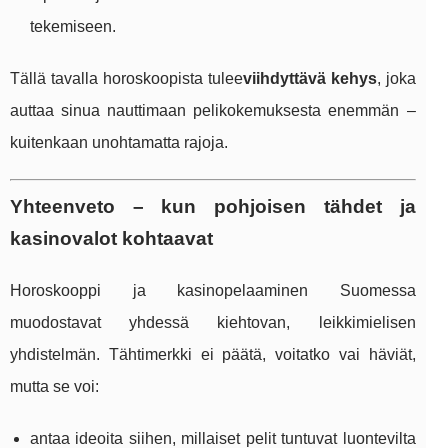
tekemiseen.
Tällä tavalla horoskoopista tulee
viihdyttävä kehys
, joka
auttaa sinua nauttimaan pelikokemuksesta enemmän –
kuitenkaan unohtamatta rajoja.
Yhteenveto – kun pohjoisen tähdet ja
kasinovalot kohtaavat
Horoskooppi ja kasinopelaaminen Suomessa
muodostavat yhdessä kiehtovan, leikkimielisen
yhdistelmän. Tähtimerkki ei päätä, voitatko vai häviät,
mutta se voi:
antaa ideoita siihen, millaiset pelit tuntuvat luontevilta