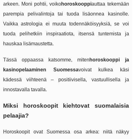
arkeen. Moni pohtii, voiko
horoskooppi
auttaa tekemään
parempia pelivalintoja tai tuoda lisäonnea kasinolle.
Vaikka astrologia ei muuta todennäköisyyksiä, se voi
tuoda pelihetkiin inspiraatiota, itsensä tuntemista ja
hauskaa lisämaustetta.
Tässä oppaassa katsomme, miten
horoskooppi ja
kasinopelaaminen Suomessa
voivat kulkea käsi
kädessä viihteenä – positiivisella, vastuullisella ja
innostavalla tavalla.
Miksi horoskoopit kiehtovat suomalaisia
pelaajia?
Horoskoopit ovat Suomessa osa arkea: niitä näkyy